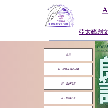
A
亞太藝創
主頁
新：繪畫及填色比賽
新：音樂比賽
新：朗誦比賽