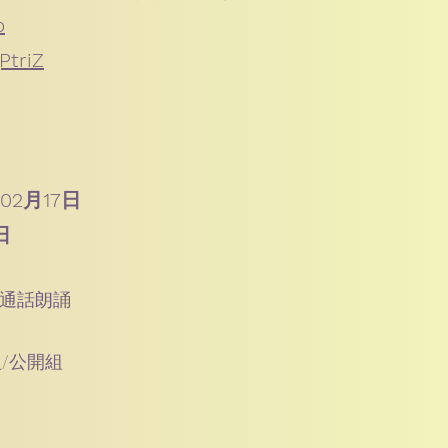
b
gPtriZ
02月17日
日
普通話朗誦
組/公開組