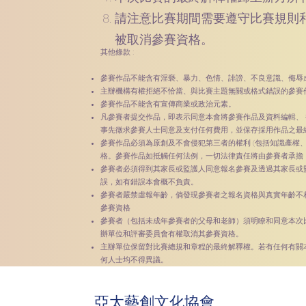
請注意比賽期間需要遵守比賽規則
被取消參賽資格。
其他條款 :
參賽作品不能含有淫褻、暴力、色情、誹謗、不良意識、侮辱
主辦機構有權拒絕不恰當、與比賽主題無關或格式錯誤的參賽
參賽作品不能含有宣傳商業或政治元素。
凡參賽者提交作品，即表示同意本會將參賽作品及資料編輯、
事先徵求參賽人士同意及支付任何費用，並保存採用作品之最
參賽作品必須為原創及不會侵犯第三者的權利 (包括知識產權
格。參賽作品如抵觸任何法例，一切法律責任將由參賽者承擔
參賽者必須得到其家長或監護人同意報名參賽及透過其家長或
誤，如有錯誤本會概不負責。
參賽者嚴禁虛報年齡，倘發現參賽者之報名資格與真實年齡不
參賽資格
參賽者（包括未成年參賽者的父母和老師）須明瞭和同意本次
辦單位和評審委員會有權取消其參賽資格。
主辦單位保留對比賽總規和章程的最終解釋權。若有任何有關
何人士均不得異議。
亞太藝創文化協會