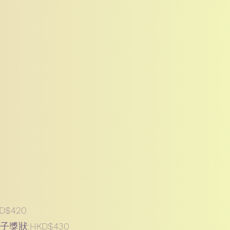
$420
獎狀:HKD$430