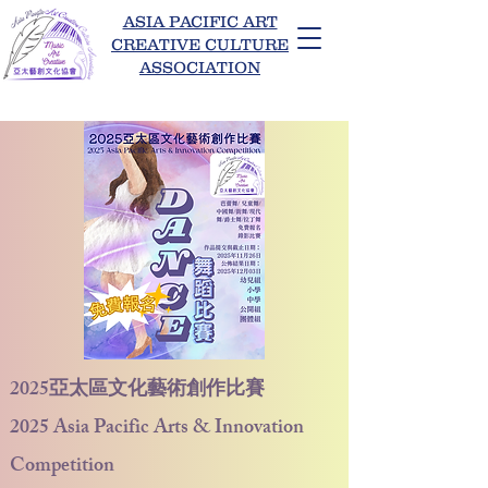
ASIA PACIFIC ART
CREATIVE CULTURE
ASSOCIATION
亞太藝創文化協會
2025亞太區文化藝術創作比賽
2025 Asia Pacific Arts & Innovation
Competition