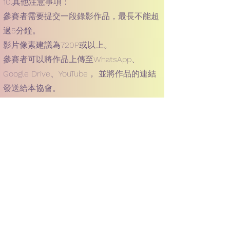
10.其他注意事項：
參賽者需要提交一段錄影作品，最長不能超
過5分鐘。
影片像素建議為720P或以上。
參賽者可以將作品上傳至WhatsApp、
Google Drive、YouTube， 並將作品的連結
發送給本協會。
參賽者需要確保自己在影片中清晰可見。
參賽者需保證提交的朗誦作品為原創或已得
到版權持有人的授權。
參賽者需保證提交的朗誦作品為參賽者本人
的演出，不得抄襲或盗用他人作品。
本次比賽的最終解釋權歸主辦方所有。
請注意比賽期間需要遵守比賽規則和主辦方
的要求，如有違反可能會被取消參賽資格。
其他條款 :