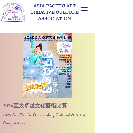
ASIA PACIFIC ART
CREATIVE CULTURE
ASSOCIATION
亞太藝創文化協會
2026亞太卓越文化藝術比賽
2026 Asia Pacific Outstanding Cultural & Artistic
Competition